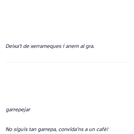
Deixa’t de xerrameques i anem al gra.
Una paraula amb gran força expressiva i molt usada en la llengua col·loquial. El
garrepejar
No siguis tan garrepa, convida’ns a un cafè!