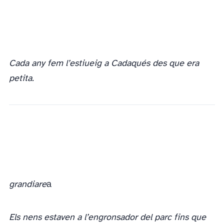
Cada any fem l’estiueig a Cadaqués des que era
petita.
grandiare
literalment és “allò que t’engronsа”.
Els nens estaven a l’engronsador del parc fins que