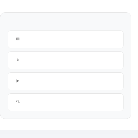
SEGUEIX JUGANT
🟩
📱
▶️
🔍